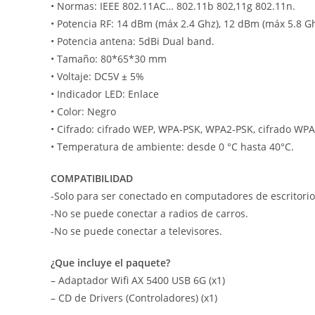
• Normas: IEEE 802.11AC… 802.11b 802,11g 802.11n.
• Potencia RF: 14 dBm (máx 2.4 Ghz), 12 dBm (máx 5.8 Gh
• Potencia antena: 5dBi Dual band.
• Tamaño: 80*65*30 mm
• Voltaje: DC5V ± 5%
• Indicador LED: Enlace
• Color: Negro
• Cifrado: cifrado WEP, WPA-PSK, WPA2-PSK, cifrado WP
• Temperatura de ambiente: desde 0 °C hasta 40°C.
COMPATIBILIDAD
-Solo para ser conectado en computadores de escritorio
-No se puede conectar a radios de carros.
-No se puede conectar a televisores.
¿Que incluye el paquete?
– Adaptador Wifi AX 5400 USB 6G (x1)
– CD de Drivers (Controladores) (x1)