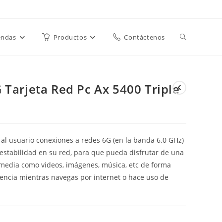
Alternar
endas
Productos
Contáctenos
búsqueda
 Tarjeta Red Pc Ax 5400 Triple
de
al usuario conexiones a redes 6G (en la banda 6.0 GHz)
la
estabilidad en su red, para que pueda disfrutar de una
imedia como videos, imágenes, música, etc de forma
iencia mientras navegas por internet o hace uso de
web