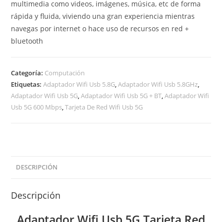
multimedia como videos, imágenes, música, etc de forma
rápida y fluida, viviendo una gran experiencia mientras
navegas por internet o hace uso de recursos en red +
bluetooth
Categoría:
Computación
Etiquetas:
Adaptador Wifi Usb 5.8G
,
Adaptador Wifi Usb 5.8GHz
,
Adaptador Wifi Usb 5G
,
Adaptador Wifi Usb 5G + BT
,
Adaptador Wifi
Usb 5G 600 Mbps
,
Tarjeta De Red Wifi Usb 5G
DESCRIPCIÓN
Descripción
Adaptador Wifi Usb 5G Tarjeta Red