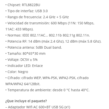
• Chipset: RTL8822BU
• Tipo de interfaz: USB 3.0
• Rango de frecuencia: 2.4 GHz + 5 GHz
• Velocidad de transmisión: 600 Mbps (11N: 150 Mbps,
11AC: 433 Mbps).
• Normas: IEEE 802.11AC… 802.11b 802,11g 802.11n.
• Potencia RF: 14 dBm (máx 2.4 Ghz), 12 dBm (máx 5.8 Ghz).
• Potencia antena: 5dBi Dual band.
• Tamaño: 80*65*30 mm
• Voltaje: DC5V ± 5%
• Indicador LED: Enlace
• Color: Negro
• Cifrado: cifrado WEP, WPA-PSK, WPA2-PSK, cifrado
WPA/WPA2 64/128bit.
• Temperatura de ambiente: desde 0 °C hasta 40°C.
¿Que incluye el paquete?
– Adaptador Wifi AC 600+BT USB 5G (x1)